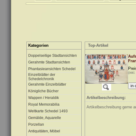
Kategorien
Top-Artikel
Doppelseitige Stadtansichten
Auf
Fra
Gerahmte Stadtansichten
Prei
Phantasieansichten Schedel
(inkl
Einzelblätter der
Schedelchronik
Gerahmte Einzelblätter
Königliche Bücher
Artikelbeschreibung:
Wappen / Heraldik
Royal Memorabilia
Artikelbeschreibung gerne au
Weltkarte Schedel 1493
Gemälde, Aquarelle
Porzellan
Antiquitäten, Möbel